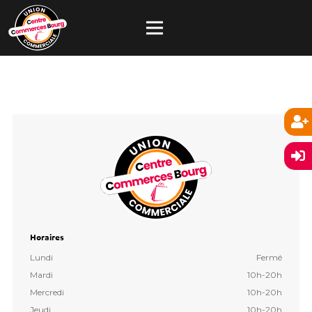
Horaires
Lundi
Fermé
Mardi
10h-20h
Mercredi
10h-20h
Jeudi
10h-20h