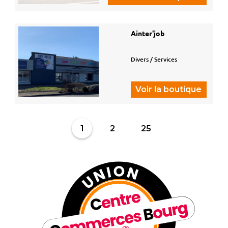
Ainter'job
Divers / Services
Voir la boutique
1
2
25