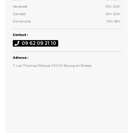
Vendredi
10h-20h
Samedi
10h-20h
Dimanche
10h-18h
Contact :
09 62 09 21 10
Adresse :
7, rue Thomas Riboud 01000 Bourg en Bresse