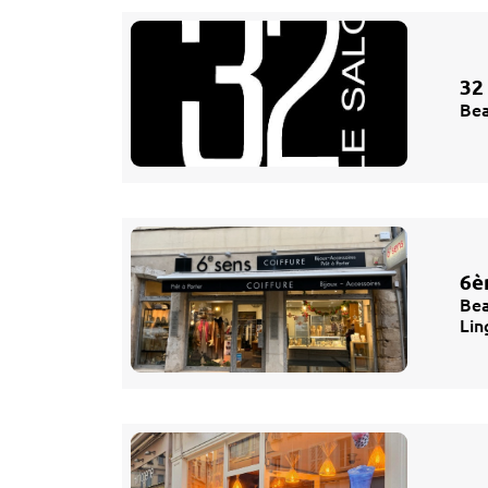
32
Bea
6è
Bea
Lin