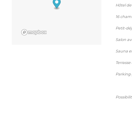
Hôtel d
16 chamb
Petit-dé
Salon ave
Sauna et 
Terrasse 
Parking 
Possibili