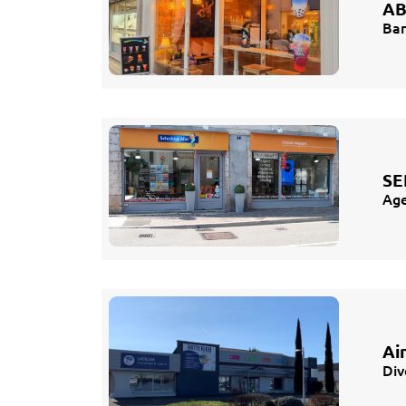
AB
Bar
SE
Age
Ai
Div