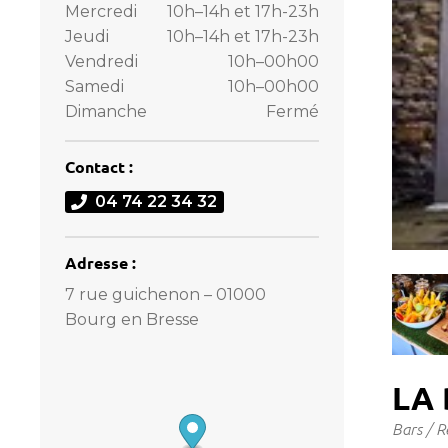
Mercredi
10h–14h et 17h-23h
Jeudi
10h–14h et 17h-23h
Vendredi
10h–00h00
Samedi
10h–00h00
Dimanche
Fermé
Contact :
04 74 22 34 32
Adresse :
7 rue guichenon – 01000
Bourg en Bresse
LA
Bars / R