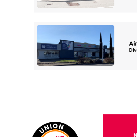
Ai
Div
N