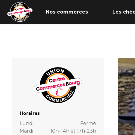
Nos commerces
Les chè
Horaires
Lundi
Fermé
Mardi
10h–14h et 17h-23h