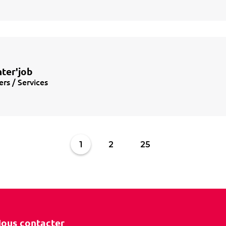
nter'job
ers / Services
1
2
25
ous contacter