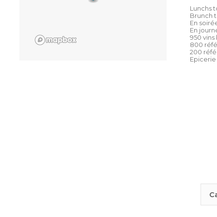
Lunchs t
Brunch t
En soirée
En journ
950 vins 
800 réfé
200 réfé
Epiceri