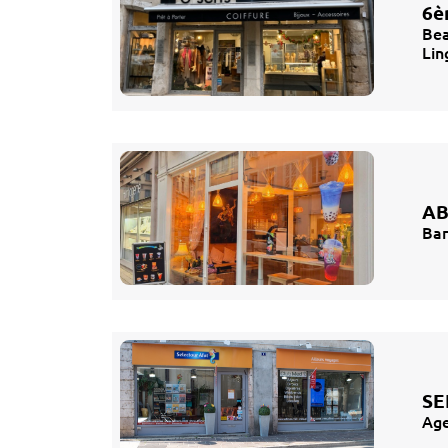
6è
Bea
Lin
AB
Bar
SE
Age