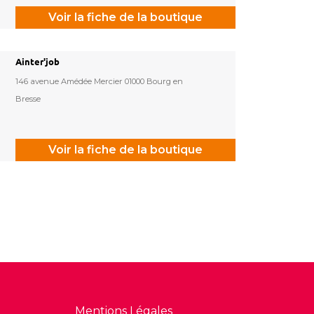
Voir la fiche de la boutique
Ainter'job
146 avenue Amédée Mercier 01000 Bourg en
Bresse
Voir la fiche de la boutique
Mentions Légales