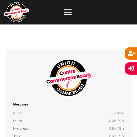
Horaires
Lundi
Fermé
Mardi
06h, 19h
Mercredi
06h, 19h
Jeudi
06h, 19h