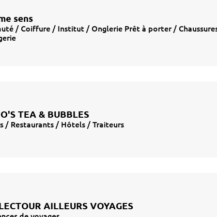
me sens
uté / Coiffure / Institut / Onglerie Prêt à porter / Chaussures
gerie
O'S TEA & BUBBLES
s / Restaurants / Hôtels / Traiteurs
LECTOUR AILLEURS VOYAGES
nces de voyages