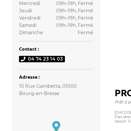
Mercredi
09h–19h, Fermé
Jeudi
09h–19h, Fermé
Vendredi
09h–19h, Fermé
Samedi
09h–19h, Fermé
Dimanche
Fermé
Contact :
04 74 23 14 03
Adresse :
10 Rue Gambetta, 01000
PR
Bourg-en-Bresse
Prêt à p
[CHCCCB
Des dres
saison.