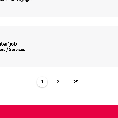
nter'job
ers / Services
1
2
25