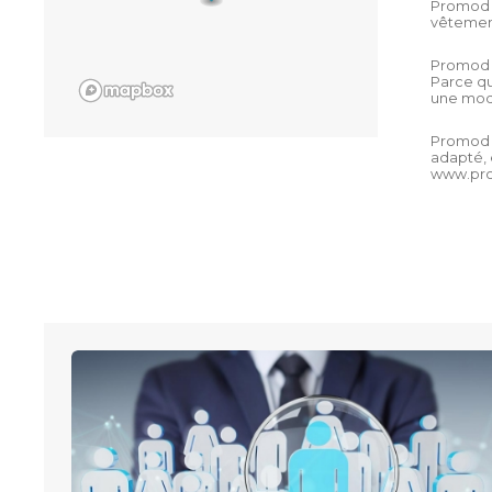
Promod m
vêtements
Promod B
Parce qu
une mod
Promod p
adapté, 
www.pro