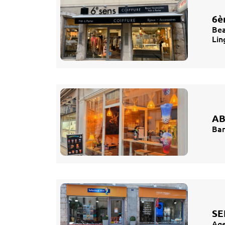
6è
Bea
Lin
AB
Bar
SE
Age