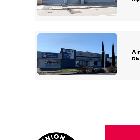
Ai
Div