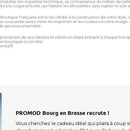
obilise son expertise technique, sa connaissance du métier de tailleur
 à la coupe précise, qui flattent les silhouettes, sans oublier le soin 
outique Française est le lieu dédié à la construction de votre style, ce
e vous seule savez mixer les imprimés et les couleurs à votre image… 
e qui vous ressemble.
rend soin de ses clientes et clients en étant présent à chaque fois 
en boutique ou on-line.
mod.fr
PROMOD
Bourg en Bresse recrute !
Vous cherchez le cadeau idéal qui plaira à coup s