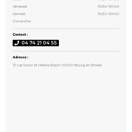
Vendredi
11h30-19h00
Samedi
11h30-19h00
Dimanche
Contact :
04 74 21 04 55
Adresse :
13 rue Victor et Hélène Basch 01000 Bourg en Bresse