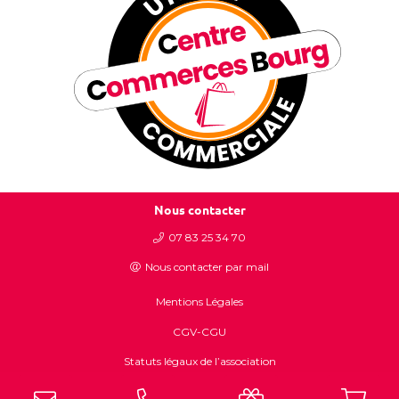
Nous contacter
07 83 25 34 70
Nous contacter par mail
Mentions Légales
CGV-CGU
Statuts légaux de l’association
Tous droits réservés Centre commerces bourg – 2023 – Un site internet