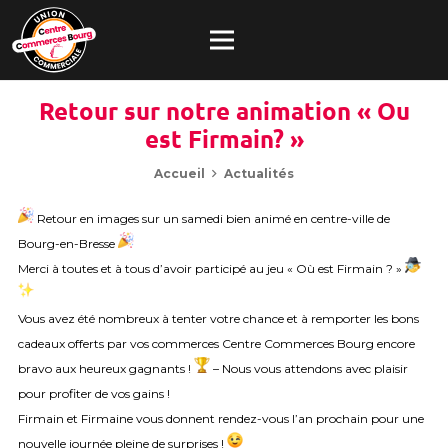
Retour sur notre animation « Ou
est Firmain? »
Accueil
Actualités
Retour en images sur un samedi bien animé en centre-ville de
Bourg-en-Bresse
Merci à toutes et à tous d’avoir participé au jeu « Où est Firmain ? »
Vous avez été nombreux à tenter votre chance et à remporter les bons
cadeaux offerts par vos commerces Centre Commerces Bourg encore
bravo aux heureux gagnants !
– Nous vous attendons avec plaisir
pour profiter de vos gains !
Firmain et Firmaine vous donnent rendez-vous l’an prochain pour une
nouvelle journée pleine de surprises !