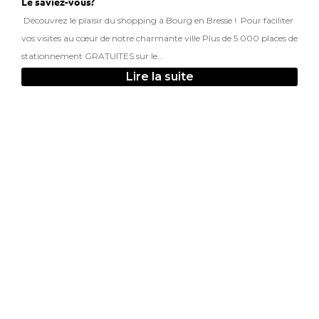
Le saviez-vous?
Découvrez le plaisir du shopping à Bourg en Bresse ! Pour faciliter
vos visites au cœur de notre charmante ville Plus de 5 000 places de
stationnement GRATUITES sur le…
Lire la suite